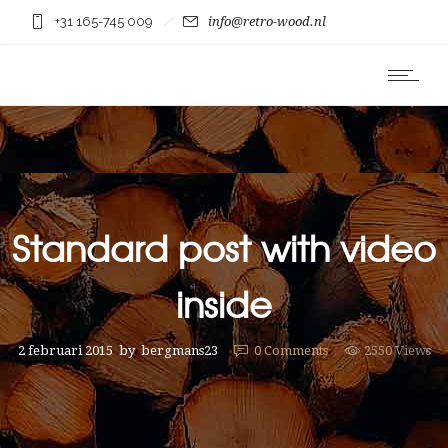
+31 165-745 009
info@retro-wood.nl
Standard post with video
inside
2 februari 2015
by
bergmans23
0
Comments
2550 Views