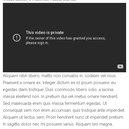
Aliquam nibh libero, mattis non convallis in, sodales vel risus.
Praesent a ornare ex. Integer dictum ex id ipsum posuere, eu
egestas diam tristique. Duis commodo libero odio, a lacinia
massa eleifend non. In pretium dui vel metus ornare hendrerit.
Sed malesuada enim quis massa fermentum egestas. Ut
consequat sem non enim accumsan, quis tristique ante imperdiet.
Aliquam ut lectus sem. Proin hendrerit nunc ut imperdiet pretium.
In sagittis dolor nec mi posuere varius. Aliquam leo magna,