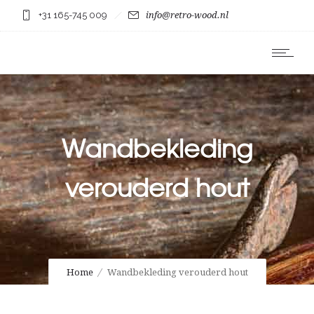
+31 165-745 009
info@retro-wood.nl
Wandbekleding
verouderd hout
Home
Wandbekleding verouderd hout