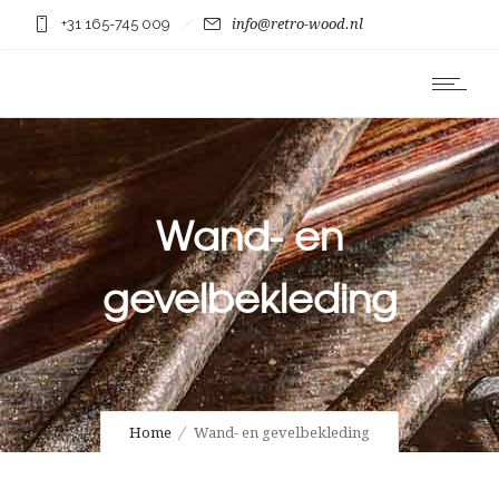
+31 165-745 009
info@retro-wood.nl
Wand- en
gevelbekleding
Home
Wand- en gevelbekleding