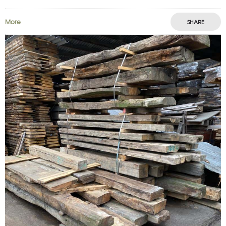
verouderingsproces is geïnspireerd op de ambachtelijke
technieken uit de 19e
More
SHARE