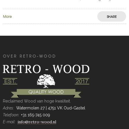
of antieke eiken balken genoemd, zijn een gewild bouwmateriaal
dat bekend staat om zijn unieke
More
SHARE
OVER RETRO-WOOD
Reclaimed Wood van hoge kwaliteit.
Adres:
Watermolen 27 | 4751 VK Oud-Gastel
Telefoon:
+31 165-745 009
info@retro-wood.nl
E-mail: