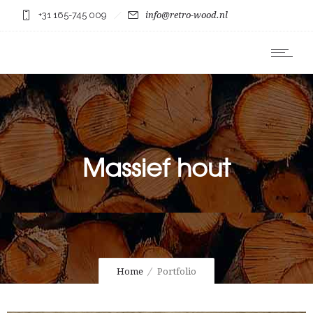
+31 165-745 009
info@retro-wood.nl
Massief hout
Home
Portfolio